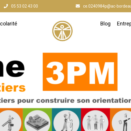
05 53 02 43 00
ce.0240984p@ac-bordeau
colarité
Blog
Entre