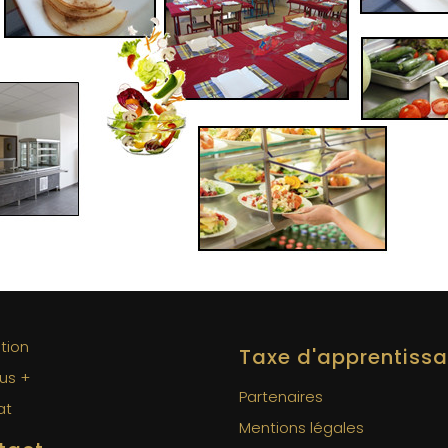
ption
Taxe d'apprentiss
us +
Partenaires
at
Mentions légales