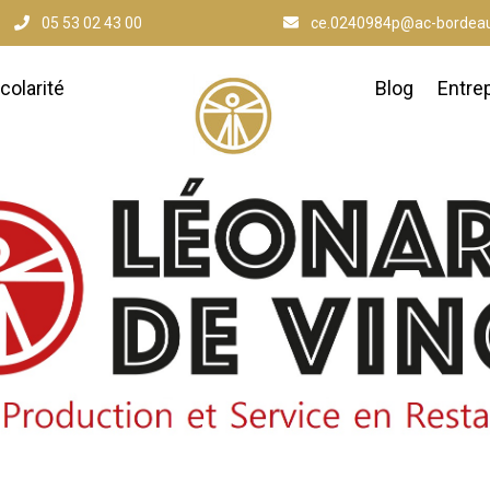
05 53 02 43 00
ce.0240984p@ac-bordeau
colarité
Blog
Entre