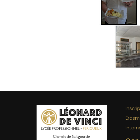
Inscri
Erasm
Intern