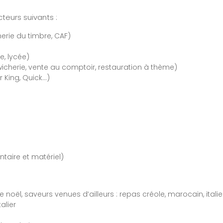
teurs suivants :
merie du timbre, CAF)
e, lycée)
icherie, vente au comptoir, restauration à thème)
 King, Quick…)
ntaire et matériel)
oël, saveurs venues d’ailleurs : repas créole, marocain, itali
alier