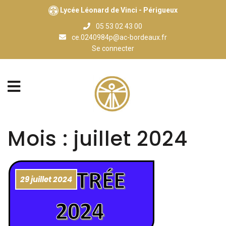
Lycée Léonard de Vinci - Périgueux
05 53 02 43 00
ce.0240984p@ac-bordeaux.fr
Se connecter
Mois :
juillet 2024
29 juillet 2024