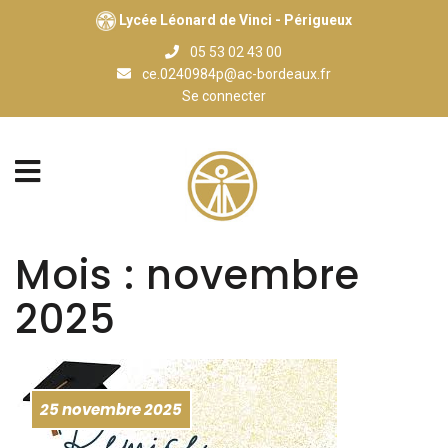
Lycée Léonard de Vinci - Périgueux
05 53 02 43 00
ce.0240984p@ac-bordeaux.fr
Se connecter
Mois :
novembre
2025
25 novembre 2025